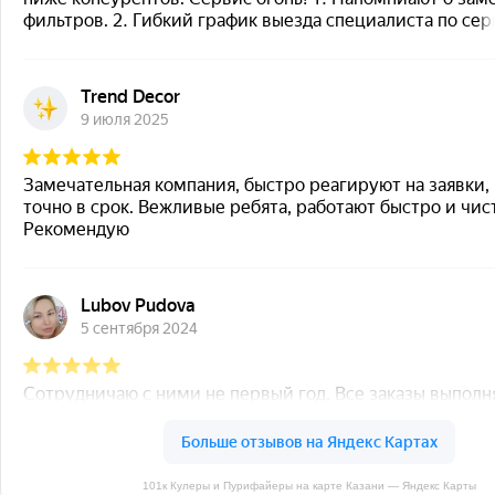
101к Кулеры и Пурифайеры на карте Казани — Яндекс Карты